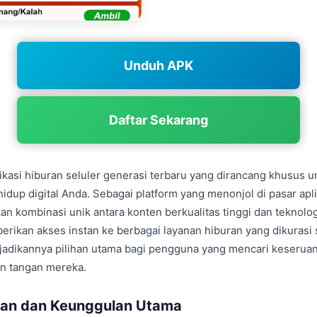
Unduh APK
Daftar Sekarang
ikasi hiburan seluler generasi terbaru yang dirancang khusus
dup digital Anda. Sebagai platform yang menonjol di pasar aplik
 kombinasi unik antara konten berkualitas tinggi dan teknolog
berikan akses instan ke berbagai layanan hiburan yang dikurasi
jadikannya pilihan utama bagi pengguna yang mencari keseruan
n tangan mereka.
lan dan Keunggulan Utama