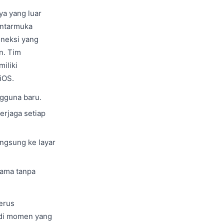
ya yang luar
antarmuka
oneksi yang
n. Tim
iliki
iOS.
gguna baru.
erjaga setiap
ngsung ke layar
lama tanpa
erus
adi momen yang