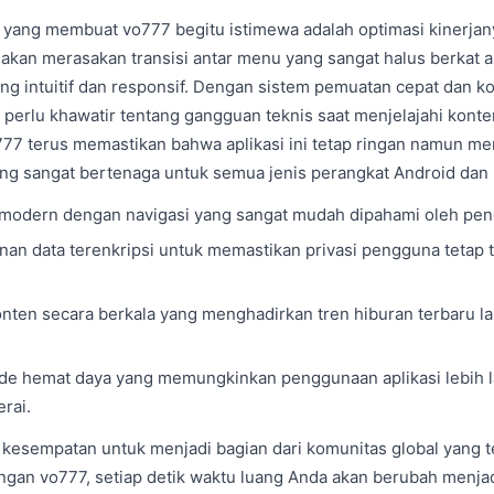
 yang membuat vo777 begitu istimewa adalah optimasi kinerjan
akan merasakan transisi antar menu yang sangat halus berkat 
ng intuitif dan responsif. Dengan sistem pemuatan cepat dan k
ak perlu khawatir tentang gangguan teknis saat menjelajahi konte
7 terus memastikan bahwa aplikasi ini tetap ringan namun mem
ang sangat bertenaga untuk semua jenis perangkat Android dan 
 modern dengan navigasi yang sangat mudah dipahami oleh pen
an data terenkripsi untuk memastikan privasi pengguna tetap t
ten secara berkala yang menghadirkan tren hiburan terbaru la
e hemat daya yang memungkinkan penggunaan aplikasi lebih 
rai.
kesempatan untuk menjadi bagian dari komunitas global yang t
gan vo777, setiap detik waktu luang Anda akan berubah menj