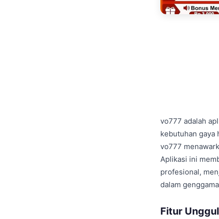
vo777 adalah apl
kebutuhan gaya hi
vo777 menawarkan
Aplikasi ini mem
profesional, men
dalam genggama
Fitur Unggu